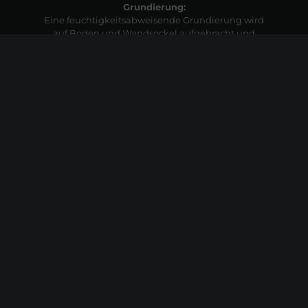
Grundierung:
Eine feuchtigkeitsabweisende Grundierung wird
auf Boden und Wandsockel aufgebracht und
bereitet den Untergrund auf die abschließende
Beschichtung vor. Diese schnelltrocknende
Schutzschicht bietet der Versiegelung optimalen
Halt.
8
Versiegelung:
Der letzte Schritt beim Garagenboden sanieren ist
die oberste Beschichtung – sie versiegelt Ihren
Boden und schützt vor Verschleiß und
eindringender Feuchtigkeit. Wählen Sie aus einer
Bandbreite an möglichen Dekoren aus.