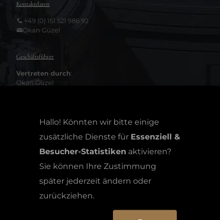
Kontaktdaten
+49 (0) 151 521 986 92
Okan Güzel
Geschäftsführer
Vertreten durch
:
Okan Güzel
Registereintrag
Hallo! Könnten wir bitte einige
Eintragung im Handelsregister.
Registergericht:
zusätzliche Dienste für
Essenziell &
...........................
Besucher-Statistiken
aktivieren?
Registernummer: ...........................
Sie können Ihre Zustimmung
später jederzeit ändern oder
Ustd.Nr. gemäß § 27 a Umsatzsteuergesetz
zurückziehen.
DE.........